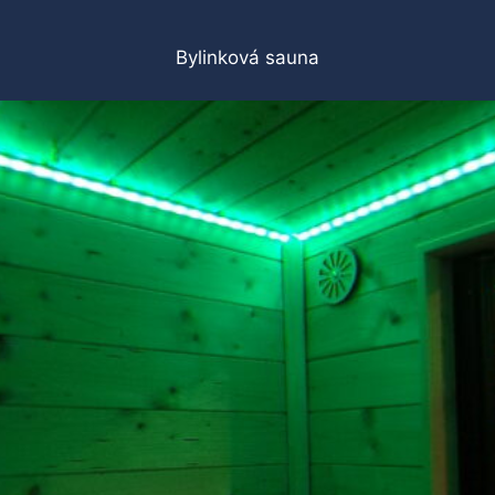
Přeskočit
na
Bylinková sauna
obsah